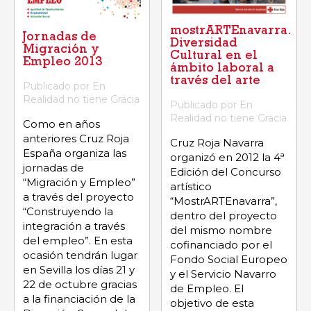
mostrARTEnavarra.
Jornadas de
Diversidad
Migración y
Cultural en el
Empleo 2013
ámbito laboral a
través del arte
Publicado por En
Realidad no tiene Gracia
Publicado por En
Realidad no tiene Gracia
Como en años
anteriores Cruz Roja
Cruz Roja Navarra
España organiza las
organizó en 2012 la 4ª
jornadas de
Edición del Concurso
“Migración y Empleo”
artístico
a través del proyecto
“MostrARTEnavarra”,
“Construyendo la
dentro del proyecto
integración a través
del mismo nombre
del empleo”. En esta
cofinanciado por el
ocasión tendrán lugar
Fondo Social Europeo
en Sevilla los días 21 y
y el Servicio Navarro
22 de octubre gracias
de Empleo. El
a la financiación de la
objetivo de esta