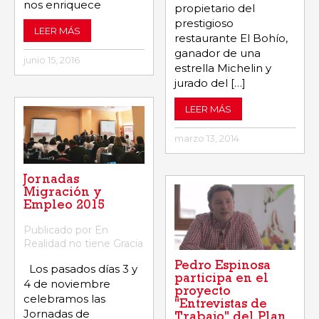
nos enriquece
propietario del
prestigioso
LEER MÁS
restaurante El Bohío,
ganador de una
junio 15, 2016
estrella Michelin y
jurado del […]
LEER MÁS
marzo 13, 2014
Jornadas
Migración y
Empleo 2015
Publicado por En
Realidad no tiene Gracia
Pedro Espinosa
Los pasados días 3 y
participa en el
4 de noviembre
proyecto
celebramos las
"Entrevistas de
Jornadas de
Trabajo" del Plan