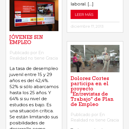
laboral. […]
LEER MÁS
diciembre 17, 2013
JÓVENES SIN
EMPLEO
Publicado por En
Realidad no tiene Gracia
La tasa de desempleo
juvenil entre 15 y 29
Dolores Cortes
años es del 42,4%.
participa en el
52% si sólo abarcamos
proyecto
hasta los 25 años. Y
"Entrevistas de
64% si su nivel de
Trabajo" de Plan
estudios es bajo. Es
de Empleo
una situación crítica.
Publicado por En
Se están limitando sus
Realidad no tiene Gracia
posibilidades de
desarrollo como