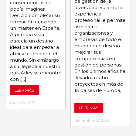
de gestión de la
consecuencias no
diversidad. Su amplia
podía imaginar.
experiencia
Decidió completar su
profesional le permite
formación cursando
asesorar a
un master en España.
organizaciones y
A primera vista
empresas de todo el
parecía un destino
mundo que desean
ideal para empezar a
mejorar sus
abrirse camino en el
competencias en
mundo. Sin embargo
gestión de personas.
a su llegada a nuestro
En los últimos años ha
país Arley se encontró
llevado a cabo
con […]
proyectos en más de
15 países de Europa,
LEER MÁS
[…]
mayo 8, 2013
LEER MÁS
diciembre 12, 2012