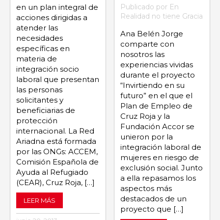
Publicado por En
en un plan integral de
Realidad no tiene Gracia
acciones dirigidas a
atender las
Ana Belén Jorge
necesidades
comparte con
específicas en
nosotros las
materia de
experiencias vividas
integración socio
durante el proyecto
laboral que presentan
“Invirtiendo en su
las personas
futuro” en el que el
solicitantes y
Plan de Empleo de
beneficiarias de
Cruz Roja y la
protección
Fundación Accor se
internacional. La Red
unieron por la
Ariadna está formada
integración laboral de
por las ONGs: ACCEM,
mujeres en riesgo de
Comisión Española de
exclusión social. Junto
Ayuda al Refugiado
a ella repasamos los
(CEAR), Cruz Roja, […]
aspectos más
destacados de un
LEER MÁS
proyecto que […]