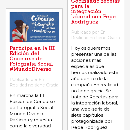
Cocinando recetas
para la
integración
laboral con Pepe
Rodríguez
Publicado por En
Realidad no tiene Gracia
Hoy os queremos
Participa en la III
presentar una de las
Edición del
Concurso de
acciones más
Fotografía Social
especiales que
#MundoDiverso
hemos realizado este
año dentro de la
Publicado por En
campaña En realidad
Realidad no tiene Gracia
no tiene gracia. Se
En marcha la III
trata de Recetas para
Edición de Concurso
la integración laboral,
de Fotografía Social
una web-serie de
Mundo Diverso.
siete capítulos
Participa y muestra
protagonizada por
como la diversidad
Pepe Rodríguez,