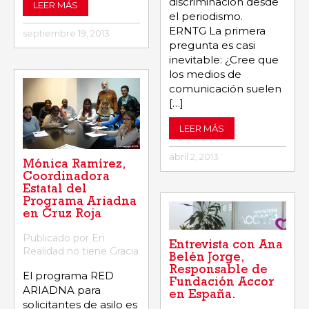
discriminación desde
LEER MÁS
el periodismo.
ERNTG La primera
septiembre 19, 2013
pregunta es casi
inevitable: ¿Cree que
los medios de
comunicación suelen
[…]
LEER MÁS
abril 2, 2013
Mónica Ramírez,
Coordinadora
Estatal del
Programa Ariadna
en Cruz Roja
Publicado por En
Entrevista con Ana
Realidad no tiene Gracia
Belén Jorge,
Responsable de
El programa RED
Fundación Accor
ARIADNA para
en España.
solicitantes de asilo es