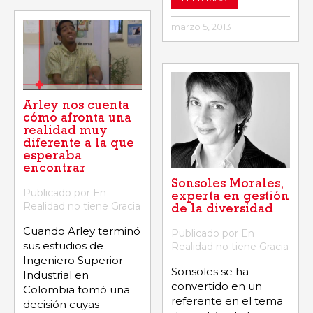
marzo 5, 2013
Arley nos cuenta
cómo afronta una
realidad muy
diferente a la que
esperaba
encontrar
Sonsoles Morales,
Publicado por En
experta en gestión
Realidad no tiene Gracia
de la diversidad
Cuando Arley terminó
Publicado por En
sus estudios de
Realidad no tiene Gracia
Ingeniero Superior
Sonsoles se ha
Industrial en
convertido en un
Colombia tomó una
referente en el tema
decisión cuyas