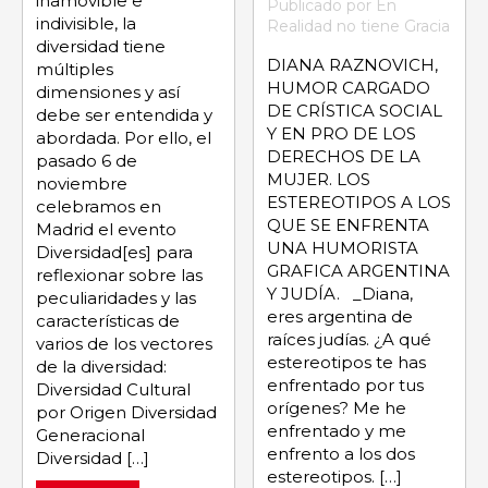
inamovible e
Publicado por En
indivisible, la
Realidad no tiene Gracia
diversidad tiene
DIANA RAZNOVICH,
múltiples
HUMOR CARGADO
dimensiones y así
DE CRÍSTICA SOCIAL
debe ser entendida y
Y EN PRO DE LOS
abordada. Por ello, el
DERECHOS DE LA
pasado 6 de
MUJER. LOS
noviembre
ESTEREOTIPOS A LOS
celebramos en
QUE SE ENFRENTA
Madrid el evento
UNA HUMORISTA
Diversidad[es] para
GRAFICA ARGENTINA
reflexionar sobre las
Y JUDÍA. _Diana,
peculiaridades y las
eres argentina de
características de
raíces judías. ¿A qué
varios de los vectores
estereotipos te has
de la diversidad:
enfrentado por tus
Diversidad Cultural
orígenes? Me he
por Origen Diversidad
enfrentado y me
Generacional
enfrento a los dos
Diversidad […]
estereotipos. […]