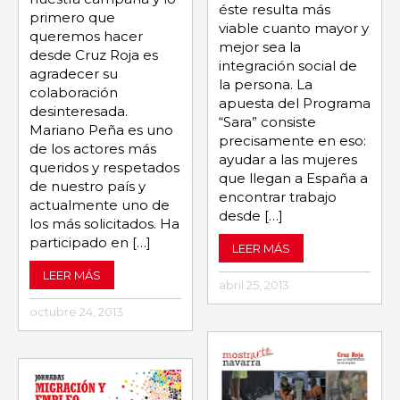
éste resulta más
primero que
viable cuanto mayor y
queremos hacer
mejor sea la
desde Cruz Roja es
integración social de
agradecer su
la persona. La
colaboración
apuesta del Programa
desinteresada.
“Sara” consiste
Mariano Peña es uno
precisamente en eso:
de los actores más
ayudar a las mujeres
queridos y respetados
que llegan a España a
de nuestro país y
encontrar trabajo
actualmente uno de
desde […]
los más solicitados. Ha
participado en […]
LEER MÁS
LEER MÁS
abril 25, 2013
octubre 24, 2013