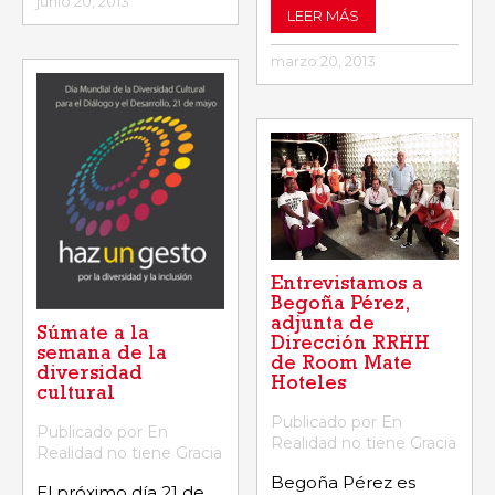
junio 20, 2013
LEER MÁS
marzo 20, 2013
Entrevistamos a
Begoña Pérez,
adjunta de
Súmate a la
Dirección RRHH
semana de la
de Room Mate
diversidad
Hoteles
cultural
Publicado por En
Publicado por En
Realidad no tiene Gracia
Realidad no tiene Gracia
Begoña Pérez es
El próximo día 21 de