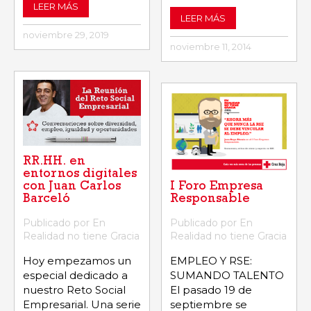
LEER MÁS
LEER MÁS
noviembre 29, 2019
noviembre 11, 2014
RR.HH. en
entornos digitales
I Foro Empresa
con Juan Carlos
Responsable
Barceló
Publicado por En
Publicado por En
Realidad no tiene Gracia
Realidad no tiene Gracia
EMPLEO Y RSE:
Hoy empezamos un
SUMANDO TALENTO
especial dedicado a
El pasado 19 de
nuestro Reto Social
septiembre se
Empresarial. Una serie