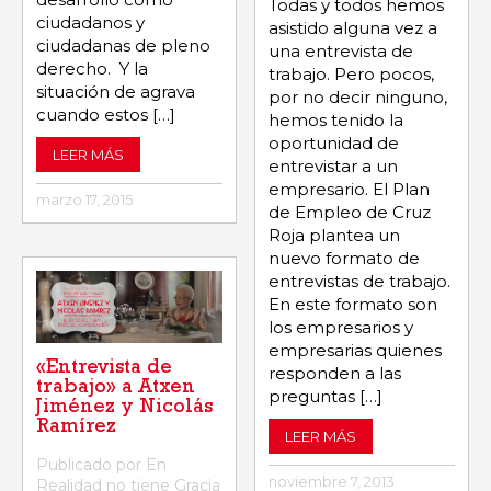
Todas y todos hemos
ciudadanos y
asistido alguna vez a
ciudadanas de pleno
una entrevista de
derecho. Y la
trabajo. Pero pocos,
situación de agrava
por no decir ninguno,
cuando estos […]
hemos tenido la
oportunidad de
LEER MÁS
entrevistar a un
empresario. El Plan
marzo 17, 2015
de Empleo de Cruz
Roja plantea un
nuevo formato de
entrevistas de trabajo.
En este formato son
los empresarios y
empresarias quienes
«Entrevista de
responden a las
trabajo» a Atxen
preguntas […]
Jiménez y Nicolás
Ramírez
LEER MÁS
Publicado por En
noviembre 7, 2013
Realidad no tiene Gracia