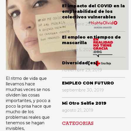
El impacto del COVID en la
empleabilidad de los
colectivos vulnerables
noviembre 25, 2020
El empleo en tiempos de
mascarilla
octubre 5, 2020
Diversidad[es]
noviembre 29, 2019
El ritmo de vida que
EMPLEO CON FUTURO
llevamos hace
muchas veces se nos
septiembre 30, 2019
olviden las cosas
importantes, y poco a
Mi Otro Selfie 2019
poco la prisa hace que
agosto 21, 2019
mucho de los
problemas reales que
tenemos se hagan
CATEGORIAS
invisibles,